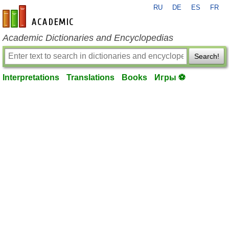
RU
DE
ES
FR
en-academic.com
Academic Dictionaries and Encyclopedias
Search!
Interpretations
Translations
Books
Игры ⚽