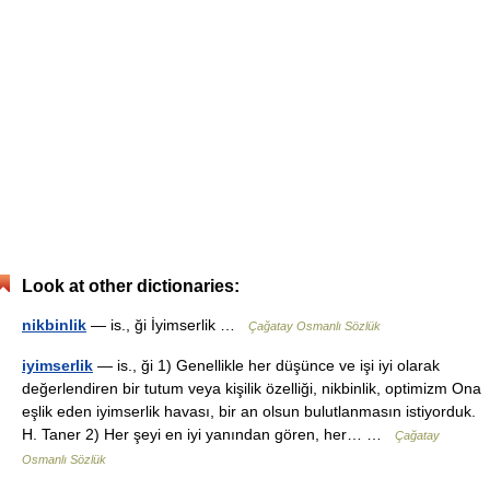
Look at other dictionaries:
nikbinlik
— is., ği İyimserlik …
Çağatay Osmanlı Sözlük
iyimserlik
— is., ği 1) Genellikle her düşünce ve işi iyi olarak
değerlendiren bir tutum veya kişilik özelliği, nikbinlik, optimizm Ona
eşlik eden iyimserlik havası, bir an olsun bulutlanmasın istiyorduk.
H. Taner 2) Her şeyi en iyi yanından gören, her… …
Çağatay
Osmanlı Sözlük