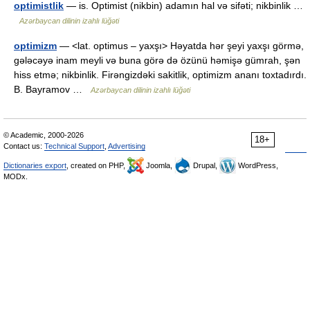
optimistlik
— is. Optimist (nikbin) adamın hal və sifəti; nikbinlik …
Azərbaycan dilinin izahlı lüğəti
optimizm
— <lat. optimus – yaxşı> Həyatda hər şeyi yaxşı görmə,
gələcəyə inam meyli və buna görə də özünü həmişə gümrah, şən
hiss etmə; nikbinlik. Firəngizdəki sakitlik, optimizm ananı toxtadırdı.
B. Bayramov …
Azərbaycan dilinin izahlı lüğəti
© Academic, 2000-2026
18+
Contact us:
Technical Support
,
Advertising
Dictionaries export
, created on PHP,
Joomla,
Drupal,
WordPress,
MODx.