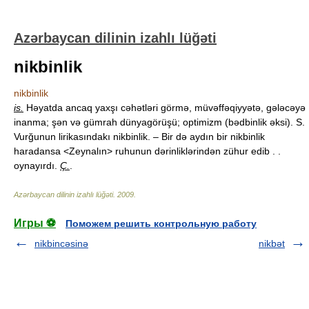
Azərbaycan dilinin izahlı lüğəti
nikbinlik
nikbinlik
is.
Həyatda ancaq yaxşı cəhətləri görmə, müvəffəqiyyətə, gələcəyə
inanma; şən və gümrah dünyagörüşü; optimizm (bədbinlik əksi). S.
Vurğunun lirikasındakı nikbinlik. – Bir də aydın bir nikbinlik
haradansa <Zeynalın> ruhunun dərinliklərindən zühur edib . .
oynayırdı.
Ç.
.
Azərbaycan dilinin izahlı lüğəti
.
2009
.
Игры ⚽
Поможем решить контрольную работу
nikbincəsinə
nikbət